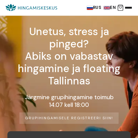
RUS
EN
Unetus, stress ja
pinged?
Abiks on vabastav
hingamine ja floating
Tallinnas
Järgmine grupihingamine toimub
14.07 kell 18:00
GRUPIHINGAMISELE REGISTREERI SIIN!