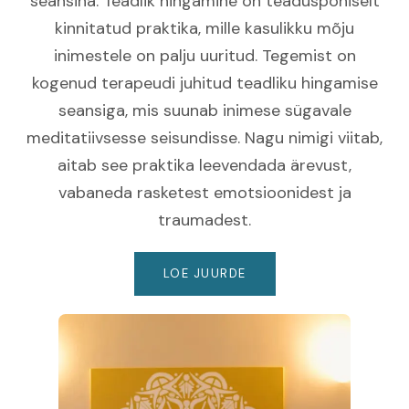
seansina. Teadlik hingamine on teaduspõhiselt
kinnitatud praktika, mille kasulikku mõju
inimestele on palju uuritud. Tegemist on
kogenud terapeudi juhitud teadliku hingamise
seansiga, mis suunab inimese sügavale
meditatiivsesse seisundisse. Nagu nimigi viitab,
aitab see praktika leevendada ärevust,
vabaneda rasketest emotsioonidest ja
traumadest.
LOE JUURDE