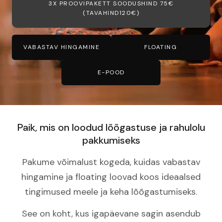
3X PROOVIPAKETT SOODUSHIND 75€
(TAVAHIND120€)
VABASTAV HINGAMINE
FLOATING
E-POOD
Paik, mis on loodud lõõgastuse ja rahulolu
pakkumiseks
Pakume võimalust kogeda, kuidas vabastav
hingamine ja floating loovad koos ideaalsed
tingimused meele ja keha lõõgastumiseks.
See on koht, kus igapäevane sagin asendub