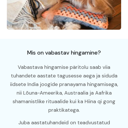
Mis on vabastav hingamine?
Vabastava hingamise päritolu saab viia
tuhandete aastate tagusesse aega ja siduda
iidsete India joogide pranayama hingamisega,
nii Lõuna-Ameerika, Austraalia ja Aafrika
shamanistlike rituaalide kui ka Hiina qi gong
praktikatega.
Juba aastatuhandeid on teadvustatud