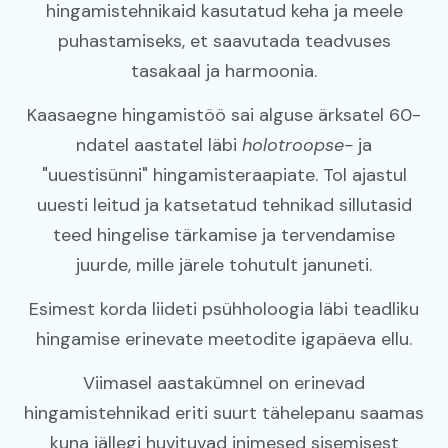
hingamistehnikaid kasutatud keha ja meele
puhastamiseks, et saavutada teadvuses
tasakaal ja harmoonia.
Kaasaegne hingamistöö sai alguse ärksatel 60-
ndatel aastatel läbi
holotroopse-
ja
"uuestisünni" hingamisteraapiate. Tol ajastul
uuesti leitud ja katsetatud tehnikad sillutasid
teed hingelise tärkamise ja tervendamise
juurde, mille järele tohutult januneti.
Esimest korda liideti psühholoogia läbi teadliku
hingamise erinevate meetodite igapäeva ellu.
Viimasel aastakümnel on erinevad
hingamistehnikad eriti suurt tähelepanu saamas
kuna jällegi huvituvad inimesed sisemisest