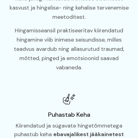
kasvust ja hingelise- ning kehalise tervenemise
meetoditest.
Hingamisseansil praktiseeritav kiirendatud
hingamine viib inimese seisundisse, milles
teadvus avardub ning allasurutud traumad,
mõtted, pinged ja emotsioonid saavad
vabaneda.
Puhastab Keha
Kiirendatud ja sügavate hingetõmmetega
puhastub keha
ebavajalikest jääkainetest