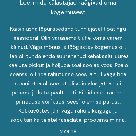
Loe, mida külastajad räägivad oma
kogemusest
Käisin üsna lõpurasedana tunniajasel floatingu
sessioonil. Olin varasemalt ühe korra varem
käinud. Väga mõnus ja lõõgastav kogemus oli.
Hea oli tunda enda suurenenud kehakaalu juures
kaaluta olekut ja hõljuda seal soojas vees. Peale
seanssi oli hea rahutunne sees ja tuli väga hea
ööuni. Hea oli see, et oli võimalus jätta tuli
põlema ja kate pealt lahti. Ei pidanud kartma
pimeduse või "kapsi sees" olemise pärast.
Kokkuvõttes jäin väga rahule käiguga ja
soovitan ka teistel rasedatel proovima minna.
MARITE