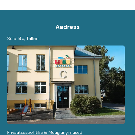
Aadress
Sõle 14c, Tallinn
Privaatsuspoliitika & Müügitingimused