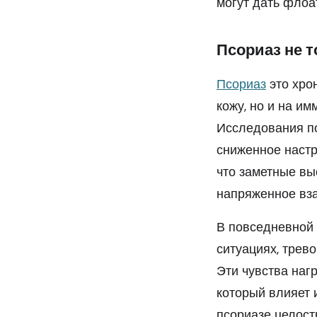
могут дать флоа
Псориаз не 
Псориаз
это хро
кожу, но и на им
Исследования по
сниженное настр
что заметные вы
напряженное вза
В повседневной 
ситуациях, трев
Эти чувства наг
который влияет и
псориазе целост