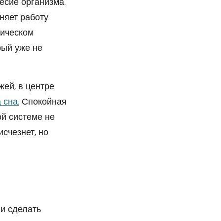
есие организма.
няет работу
ническом
рый уже не
жей, в центре
 сна.
Спокойная
ой системе не
исчезнет, но
 и сделать