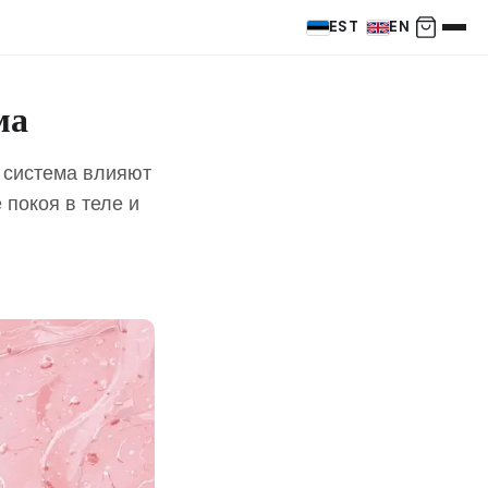
EST
EN
ма
я система влияют
 покоя в теле и