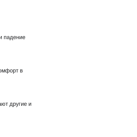
 и падение
комфорт в
ают другие и