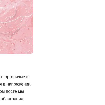
в организме и
я в напряжении,
том посте мы
е облегчение