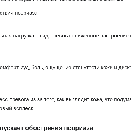
твия псориаза:
ная нагрузка: стыд, тревога, сниженное настроение
омфорт: зуд, боль, ощущение стянутости кожи и дис
с: тревога из‑за того, как выглядит кожа, что подум
новый всплеск.
апускает обострения псориаза