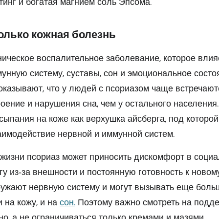
тинг и богатая магнием соль Эпсома.
только кожная болезнь
ническое воспалительное заболевание, которое влияе
мунную систему, суставы, сон и эмоциональное состо
казывают, что у людей с псориазом чаще встречаютс
оение и нарушения сна, чем у остального населения.
сыпания на коже как верхушка айсберга, под которо
имодействие нервной и иммунной систем.
жизни псориаз может приносить дискомфорт в соци
огу из‑за внешности и постоянную готовность к новом
ружают нервную систему и могут вызывать еще больш
 на кожу, и на
сон.
Поэтому важно смотреть на подде
но, а не ограничиваться только кремами и мазями.