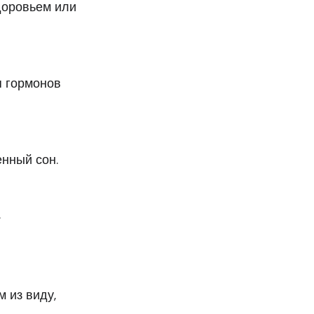
доровьем или
я гормонов
енный сон.
.
 из виду,