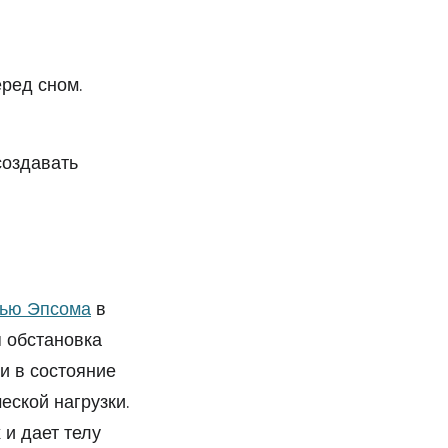
ред сном.
создавать
ью Эпсома
в
 обстановка
и в состояние
еской нагрузки.
и дает телу