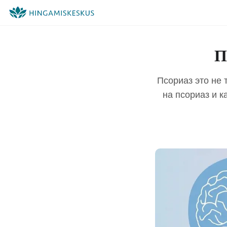
П
Псориаз это не 
на псориаз и к