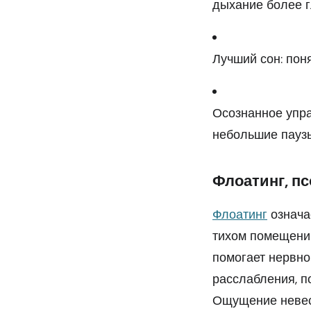
дыхание более г
Лучший сон: пон
Осознанное управ
небольшие паузы
Флоатинг, пс
Флоатинг
означа
тихом помещени
помогает нервно
расслабления, п
Ощущение невесо