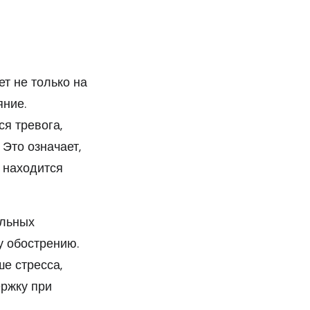
т не только на
яние.
я тревога,
 Это означает,
й находится
альных
у обострению.
е стресса,
ржку при