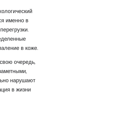
хологический
ся именно в
перегрузки.
ределенные
аление в коже.
в свою очередь,
заметными,
льно нарушают
ация в жизни