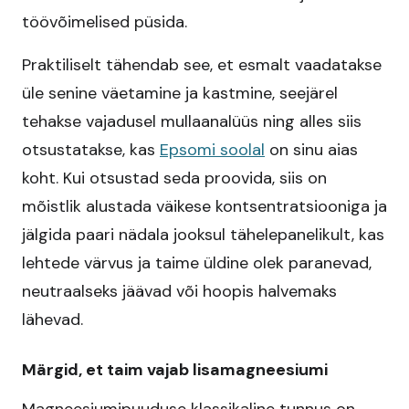
töövõimelised püsida.
Praktiliselt tähendab see, et esmalt vaadatakse
üle senine väetamine ja kastmine, seejärel
tehakse vajadusel mullaanalüüs ning alles siis
otsustatakse, kas
Epsomi soolal
on sinu aias
koht. Kui otsustad seda proovida, siis on
mõistlik alustada väikese kontsentratsiooniga ja
jälgida paari nädala jooksul tähelepanelikult, kas
lehtede värvus ja taime üldine olek paranevad,
neutraalseks jäävad või hoopis halvemaks
lähevad.
Märgid, et taim vajab lisamagneesiumi