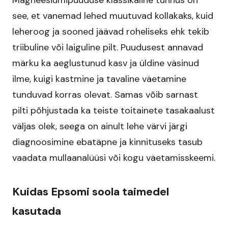
Magneesiumipuuduse klassikaline tunnus on
see, et vanemad lehed muutuvad kollakaks, kuid
leheroog ja sooned jäävad roheliseks ehk tekib
triibuline või laiguline pilt. Puudusest annavad
märku ka aeglustunud kasv ja üldine väsinud
ilme, kuigi kastmine ja tavaline väetamine
tunduvad korras olevat. Samas võib sarnast
pilti põhjustada ka teiste toitainete tasakaalust
väljas olek, seega on ainult lehe värvi järgi
diagnoosimine ebatäpne ja kinnituseks tasub
vaadata mullaanalüüsi või kogu väetamisskeemi.
Kuidas Epsomi soola taimedel
kasutada