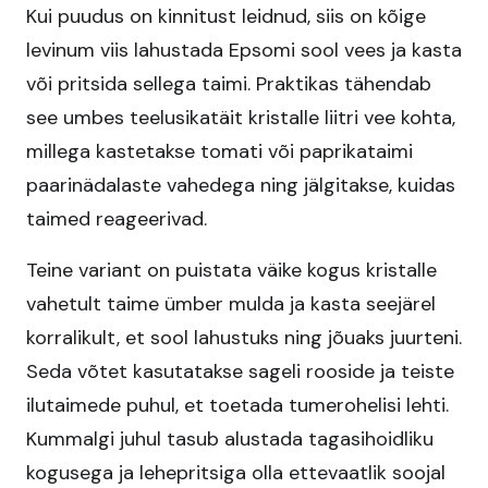
Kui puudus on kinnitust leidnud, siis on kõige
levinum viis lahustada Epsomi sool vees ja kasta
või pritsida sellega taimi. Praktikas tähendab
see umbes teelusikatäit kristalle liitri vee kohta,
millega kastetakse tomati või paprikataimi
paarinädalaste vahedega ning jälgitakse, kuidas
taimed reageerivad.
Teine variant on puistata väike kogus kristalle
vahetult taime ümber mulda ja kasta seejärel
korralikult, et sool lahustuks ning jõuaks juurteni.
Seda võtet kasutatakse sageli rooside ja teiste
ilutaimede puhul, et toetada tumerohelisi lehti.
Kummalgi juhul tasub alustada tagasihoidliku
kogusega ja lehepritsiga olla ettevaatlik soojal