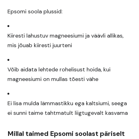
Epsomi soola plussid:
Kiiresti lahustuv magneesiumi ja väävli allikas,
mis jõuab kiiresti juurteni​
Võib aidata lehtede rohelisust hoida, kui
magneesiumi on mullas tõesti vähe
Ei lisa mulda lämmastikku ega kaltsiumi, seega
ei sunni taime tahtmatult liigtugevalt kasvama​
Millal taimed Epsomi soolast päriselt