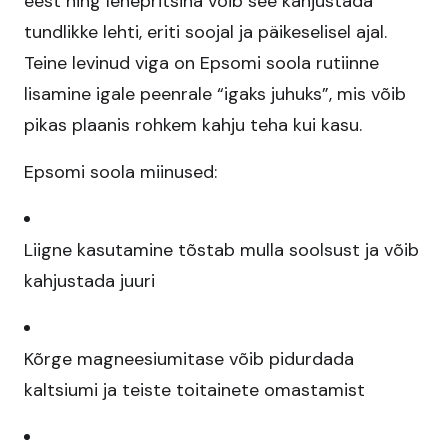
eest ning lehepritsina võib see kahjustada
tundlikke lehti, eriti soojal ja päikeselisel ajal.
Teine levinud viga on Epsomi soola rutiinne
lisamine igale peenrale “igaks juhuks”, mis võib
pikas plaanis rohkem kahju teha kui kasu.
Epsomi soola miinused:
Liigne kasutamine tõstab mulla soolsust ja võib
kahjustada juuri​
Kõrge magneesiumitase võib pidurdada
kaltsiumi ja teiste toitainete omastamist