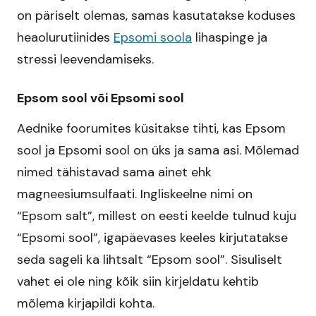
on päriselt olemas, samas kasutatakse koduses
heaolurutiinides
Epsomi soola
lihaspinge ja
stressi leevendamiseks.
Epsom sool või Epsomi sool
Aednike foorumites küsitakse tihti, kas Epsom
sool ja Epsomi sool on üks ja sama asi. Mõlemad
nimed tähistavad sama ainet ehk
magneesiumsulfaati. Ingliskeelne nimi on
“Epsom salt”, millest on eesti keelde tulnud kuju
“Epsomi sool”, igapäevases keeles kirjutatakse
seda sageli ka lihtsalt “Epsom sool”. Sisuliselt
vahet ei ole ning kõik siin kirjeldatu kehtib
mõlema kirjapildi kohta.