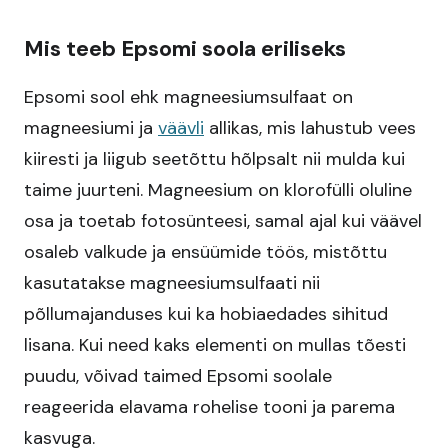
Mis teeb Epsomi soola eriliseks
Epsomi sool ehk magneesiumsulfaat on
magneesiumi ja
väävli
allikas, mis lahustub vees
kiiresti ja liigub seetõttu hõlpsalt nii mulda kui
taime juurteni. Magneesium on klorofülli oluline
osa ja toetab fotosünteesi, samal ajal kui väävel
osaleb valkude ja ensüümide töös, mistõttu
kasutatakse magneesiumsulfaati nii
põllumajanduses kui ka hobiaedades sihitud
lisana. Kui need kaks elementi on mullas tõesti
puudu, võivad taimed Epsomi soolale
reageerida elavama rohelise tooni ja parema
kasvuga.​