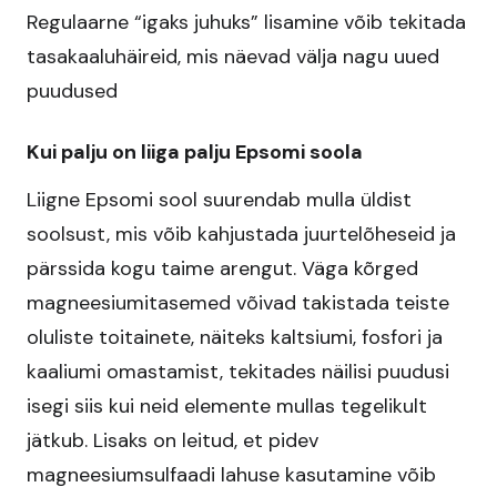
Regulaarne “igaks juhuks” lisamine võib tekitada
tasakaaluhäireid, mis näevad välja nagu uued
puudused
Kui palju on liiga palju Epsomi soola
Liigne Epsomi sool suurendab mulla üldist
soolsust, mis võib kahjustada juurtelõheseid ja
pärssida kogu taime arengut. Väga kõrged
magneesiumitasemed võivad takistada teiste
oluliste toitainete, näiteks kaltsiumi, fosfori ja
kaaliumi omastamist, tekitades näilisi puudusi
isegi siis kui neid elemente mullas tegelikult
jätkub. Lisaks on leitud, et pidev
magneesiumsulfaadi lahuse kasutamine võib