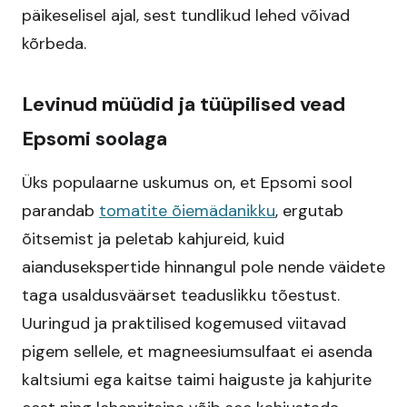
päikeselisel ajal, sest tundlikud lehed võivad
kõrbeda.
Levinud müüdid ja tüüpilised vead
Epsomi soolaga
Üks populaarne uskumus on, et Epsomi sool
parandab
tomatite õiemädanikku
, ergutab
õitsemist ja peletab kahjureid, kuid
aiandusekspertide hinnangul pole nende väidete
taga usaldusväärset teaduslikku tõestust.
Uuringud ja praktilised kogemused viitavad
pigem sellele, et magneesiumsulfaat ei asenda
kaltsiumi ega kaitse taimi haiguste ja kahjurite