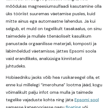
mõõdukas magneesiumsulfaadi kasutamine olla
üks tööriist suuremas väetamise pusles, kuid
mitte ainus ega automaatne lahendus. Ja kui
selgub, et muld on tegelikult tasakaalus, on sinu
taimedele ja mullale tõenäoliselt kasulikum
panustada orgaanilisse materjali, komposti ja
läbimõeldud väetamisse, jättes Epsomi soola
vaid erandlikeks, analüüsiga kinnitatud
juhtudeks.
Hobiaedniku jaoks võib hea rusikareegel olla, et
enne kui millelegi “imerohuna” lootma jääd, kogu
võimalikult palju infot oma mulla ja taimede
tegelike vajaduste kohta ning jäta
Epsomi sool
samasse kategooriasse nagu
floating
või