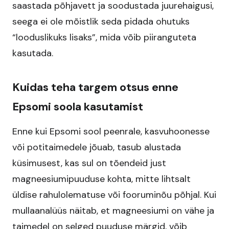
saastada põhjavett ja soodustada juurehaigusi,
seega ei ole mõistlik seda pidada ohutuks
“looduslikuks lisaks”, mida võib piiranguteta
kasutada.
Kuidas teha targem otsus enne
Epsomi soola kasutamist
Enne kui Epsomi sool peenrale, kasvuhoonesse
või potitaimedele jõuab, tasub alustada
küsimusest, kas sul on tõendeid just
magneesiumipuuduse kohta, mitte lihtsalt
üldise rahulolematuse või fooruminõu põhjal. Kui
mullaanalüüs näitab, et magneesiumi on vähe ja
taimedel on selged puuduse märgid, võib