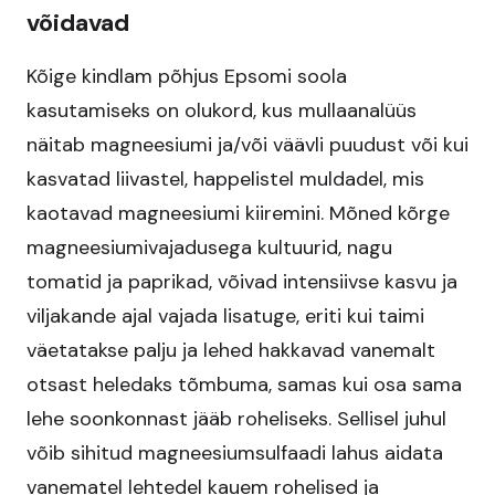
võidavad
Kõige kindlam põhjus Epsomi soola
kasutamiseks on olukord, kus mullaanalüüs
näitab magneesiumi ja/või väävli puudust või kui
kasvatad liivastel, happelistel muldadel, mis
kaotavad magneesiumi kiiremini. Mõned kõrge
magneesiumivajadusega kultuurid, nagu
tomatid ja paprikad, võivad intensiivse kasvu ja
viljakande ajal vajada lisatuge, eriti kui taimi
väetatakse palju ja lehed hakkavad vanemalt
otsast heledaks tõmbuma, samas kui osa sama
lehe soonkonnast jääb roheliseks. Sellisel juhul
võib sihitud magneesiumsulfaadi lahus aidata
vanematel lehtedel kauem rohelised ja