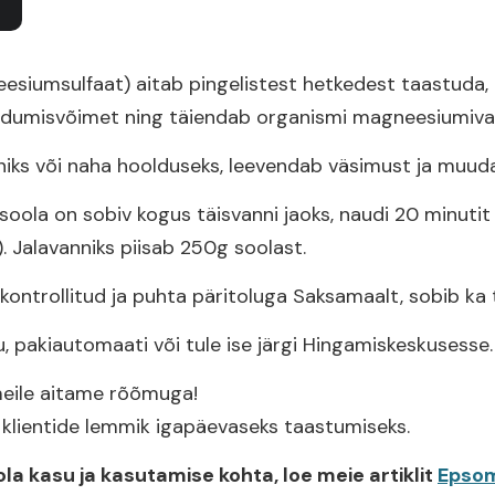
siumsulfaat) aitab pingelistest hetkedest taastuda, 
ndumisvõimet ning täiendab organismi magneesiumivar
nniks või naha hoolduseks, leevendab väsimust ja muu
soola on sobiv kogus täisvanni jaoks, naudi 20 minuti
 Jalavanniks piisab 250g soolast.
ontrollitud ja puhta päritoluga Saksamaalt, sobib ka t
ju, pakiautomaati või tule ise järgi Hingamiskeskusesse.
 meile aitame rõõmuga!
 klientide lemmik igapäevaseks taastumiseks.
la kasu ja kasutamise kohta, loe meie artiklit
Epsom