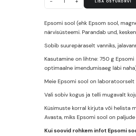
−
+
1
LISA OSTUKORVI
Epsomi sool (ehk Epsom sool, magnee
närvisüsteemi. Parandab und, keske
Sobib suurepäraselt vanniks, jalava
Kasutamine on lihtne: 750 g Epsomi 
optimaalne imendumisaeg läbi naha).
Meie Epsomi sool on laboratoorselt k
Vali sobiv kogus ja telli mugavalt ko
Küsimuste korral kirjuta või helista
Avasta, miks Epsomi sool on paljude
Kui soovid rohkem infot Epsomi soo