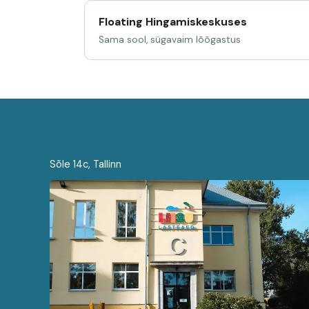
Floating Hingamiskeskuses
Sama sool, sügavaim lõõgastus
Sõle 14c, Tallinn