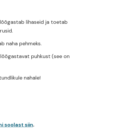
lõõgastab lihaseid ja toetab
usid.
dab naha pehmeks.
t lõõgastavat puhkust
(see on
undlikule nahale!
i soolast siin
.