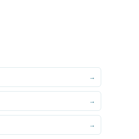
→
→
→