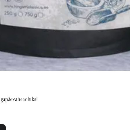
igapäevaheaoluks!