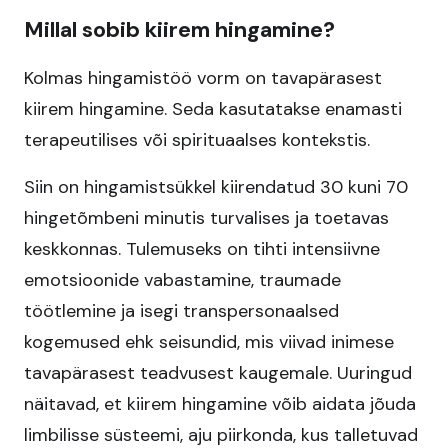
Millal sobib kiirem hingamine?
Kolmas hingamistöö vorm on tavapärasest
kiirem hingamine. Seda kasutatakse enamasti
terapeutilises või spirituaalses kontekstis.
Siin on hingamistsükkel kiirendatud 30 kuni 70
hingetõmbeni minutis turvalises ja toetavas
keskkonnas. Tulemuseks on tihti intensiivne
emotsioonide vabastamine, traumade
töötlemine ja isegi transpersonaalsed
kogemused ehk seisundid, mis viivad inimese
tavapärasest teadvusest kaugemale. Uuringud
näitavad, et kiirem hingamine võib aidata jõuda
limbilisse süsteemi, aju piirkonda, kus talletuvad