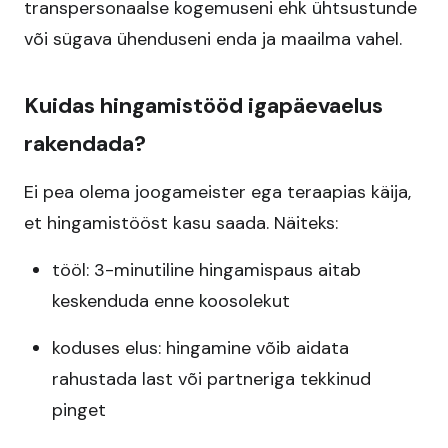
transpersonaalse kogemuseni ehk ühtsustunde
või sügava ühenduseni enda ja maailma vahel.
Kuidas hingamistööd igapäevaelus
rakendada?
Ei pea olema joogameister ega teraapias käija,
et hingamistööst kasu saada. Näiteks:
tööl: 3-minutiline hingamispaus aitab
keskenduda enne koosolekut
koduses elus: hingamine võib aidata
rahustada last või partneriga tekkinud
pinget