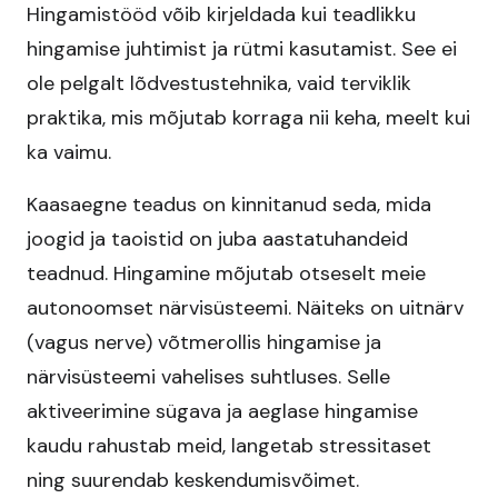
Hingamistööd võib kirjeldada kui teadlikku
hingamise juhtimist ja rütmi kasutamist. See ei
ole pelgalt lõdvestustehnika, vaid terviklik
praktika, mis mõjutab korraga nii keha, meelt kui
ka vaimu.
Kaasaegne teadus on kinnitanud seda, mida
joogid ja taoistid on juba aastatuhandeid
teadnud. Hingamine mõjutab otseselt meie
autonoomset närvisüsteemi. Näiteks on uitnärv
(vagus nerve) võtmerollis hingamise ja
närvisüsteemi vahelises suhtluses. Selle
aktiveerimine sügava ja aeglase hingamise
kaudu rahustab meid, langetab stressitaset
ning suurendab keskendumisvõimet.