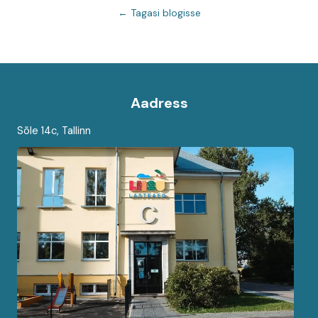
← Tagasi blogisse
Aadress
Sõle 14c, Tallinn