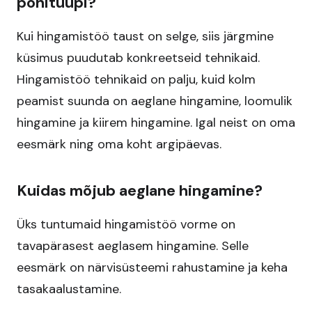
põhitüüpi?
Kui hingamistöö taust on selge, siis järgmine
küsimus puudutab konkreetseid tehnikaid.
Hingamistöö tehnikaid on palju, kuid kolm
peamist suunda on aeglane hingamine, loomulik
hingamine ja kiirem hingamine. Igal neist on oma
eesmärk ning oma koht argipäevas.
Kuidas mõjub aeglane hingamine?
Üks tuntumaid hingamistöö vorme on
tavapärasest aeglasem hingamine. Selle
eesmärk on närvisüsteemi rahustamine ja keha
tasakaalustamine.