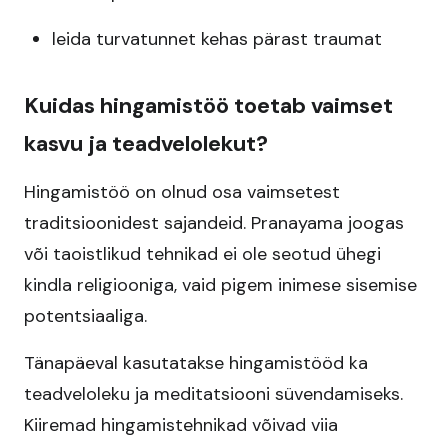
leida turvatunnet kehas pärast traumat
Kuidas hingamistöö toetab vaimset
kasvu ja teadvelolekut?
Hingamistöö on olnud osa vaimsetest
traditsioonidest sajandeid. Pranayama joogas
või taoistlikud tehnikad ei ole seotud ühegi
kindla religiooniga, vaid pigem inimese sisemise
potentsiaaliga.
Tänapäeval kasutatakse hingamistööd ka
teadveloleku ja meditatsiooni süvendamiseks.
Kiiremad hingamistehnikad võivad viia