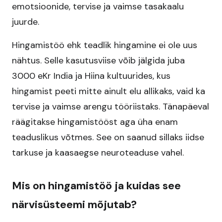
emotsioonide, tervise ja vaimse tasakaalu
juurde.
Hingamistöö ehk teadlik hingamine ei ole uus
nähtus. Selle kasutusviise võib jälgida juba
3000 eKr India ja Hiina kultuurides, kus
hingamist peeti mitte ainult elu allikaks, vaid ka
tervise ja vaimse arengu tööriistaks. Tänapäeval
räägitakse hingamistööst aga üha enam
teaduslikus võtmes. See on saanud sillaks iidse
tarkuse ja kaasaegse neuroteaduse vahel.
Mis on hingamistöö ja kuidas see
närvisüsteemi mõjutab?