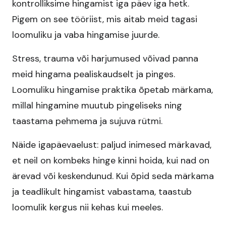
kontrolliksime hingamist iga päev iga hetk.
Pigem on see tööriist, mis aitab meid tagasi
loomuliku ja vaba hingamise juurde.
Stress, trauma või harjumused võivad panna
meid hingama pealiskaudselt ja pinges.
Loomuliku hingamise praktika õpetab märkama,
millal hingamine muutub pingeliseks ning
taastama pehmema ja sujuva rütmi.
Näide igapäevaelust: paljud inimesed märkavad,
et neil on kombeks hinge kinni hoida, kui nad on
ärevad või keskendunud. Kui õpid seda märkama
ja teadlikult hingamist vabastama, taastub
loomulik kergus nii kehas kui meeles.