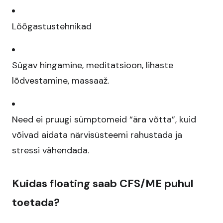
Lõõgastustehnikad
Sügav hingamine, meditatsioon, lihaste
lõdvestamine, massaaž.​
Need ei pruugi sümptomeid “ära võtta”, kuid
võivad aidata närvisüsteemi rahustada ja
stressi vähendada.​
Kuidas floating saab CFS/ME puhul
toetada?