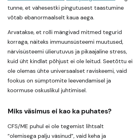
tunne, et vähesestki pingutusest taastumine
võtab ebanormaalselt kaua aega.​
Arvatakse, et rolli mängivad mitmed tegurid
korraga, näiteks immuunsüsteemi muutused,
närvisüsteemi ülierutuvus ja pikaajaline stress,
kuid üht kindlat põhjust ei ole leitud. Seetõttu ei
ole olemas ühte universaalset raviskeemi, vaid
fookus on sümptomite leevendamisel ja
koormuse oskuslikul juhtimisel.​
Miks väsimus ei kao ka puhates?
CFS/ME puhul ei ole tegemist lihtsalt
“olemisega palju väsinud”, vaid keha ja