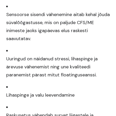
Sensoorse sisendi vähenemine aitab kehal jõuda
süvalõõgastusse, mis on paljude CFS/ME
inimeste jaoks igapäevas elus raskesti
saavutatav.​
Uuringud on näidanud stressi, lihaspinge ja
ärevuse vähenemist ning une kvaliteedi
paranemist pärast mitut floatinguseanssi.​
Lihaspinge ja valu leevendamine
Raskusetus vähendab survet liigestele ja