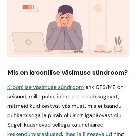
Mis on kroonilise väsimuse sündroom?
Kroonilise väsimuse sündroom
ehk CFS/ME on
seisund, mille puhul inimene tunneb sügavat,
mitmeid kuid kestvat väsimust, mis ei taandu
puhkamisega ja piirab oluliselt igapäevast elu.
Sageli kaasnevad sellega ka unehäired,
keskendumisraskused
,
lihas ja liigesevalud
ning