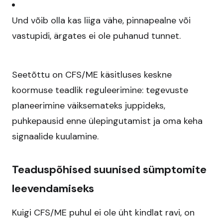
Und võib olla kas liiga vähe, pinnapealne või
vastupidi, ärgates ei ole puhanud tunnet.​
Seetõttu on CFS/ME käsitluses keskne
koormuse teadlik reguleerimine: tegevuste
planeerimine väiksemateks juppideks,
puhkepausid enne ülepingutamist ja oma keha
signaalide kuulamine.​
Teaduspõhised suunised sümptomite
leevendamiseks
Kuigi CFS/ME puhul ei ole üht kindlat ravi, on