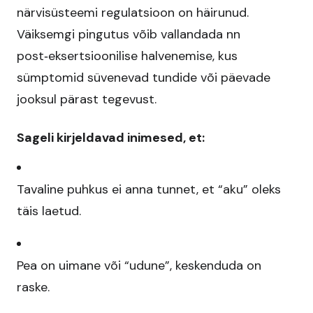
närvisüsteemi regulatsioon on häirunud.
Väiksemgi pingutus võib vallandada nn
post‑eksertsioonilise halvenemise, kus
sümptomid süvenevad tundide või päevade
jooksul pärast tegevust.​
Sageli kirjeldavad inimesed, et:
Tavaline puhkus ei anna tunnet, et “aku” oleks
täis laetud.​
Pea on uimane või “udune”, keskenduda on
raske.​