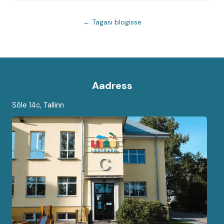
← Tagasi blogisse
Aadress
Sõle 14c, Tallinn