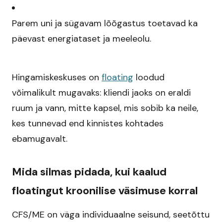
Parem uni ja sügavam lõõgastus toetavad ka
päevast energiataset ja meeleolu.​
Hingamiskeskuses on
floating
loodud
võimalikult mugavaks: kliendi jaoks on eraldi
ruum ja vann, mitte kapsel, mis sobib ka neile,
kes tunnevad end kinnistes kohtades
ebamugavalt.
Mida silmas pidada, kui kaalud
floatingut kroonilise väsimuse korral
CFS/ME on väga individuaalne seisund, seetõttu