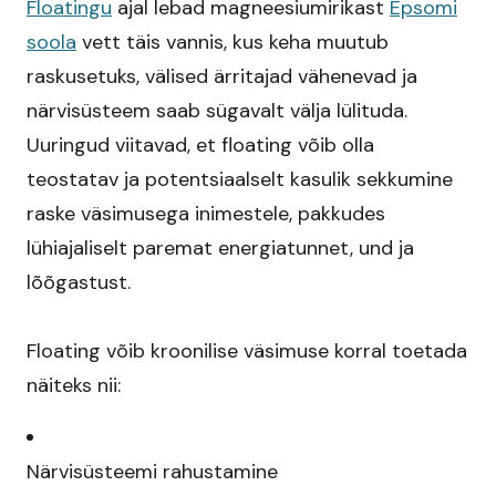
Floatingu
ajal lebad magneesiumirikast
Epsomi
soola
vett täis vannis, kus keha muutub
raskusetuks, välised ärritajad vähenevad ja
närvisüsteem saab sügavalt välja lülituda.
Uuringud viitavad, et floating võib olla
teostatav ja potentsiaalselt kasulik sekkumine
raske väsimusega inimestele, pakkudes
lühiajaliselt paremat energiatunnet, und ja
lõõgastust.​
Floating võib kroonilise väsimuse korral toetada
näiteks nii:
Närvisüsteemi rahustamine