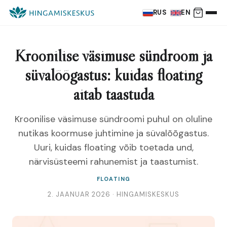
RUS
EN
Kroonilise väsimuse sündroom ja
süvalõõgastus: kuidas floating
aitab taastuda
Kroonilise väsimuse sündroomi puhul on oluline
nutikas koormuse juhtimine ja süvalõõgastus.
Uuri, kuidas floating võib toetada und,
närvisüsteemi rahunemist ja taastumist.
FLOATING
2. JAANUAR 2026 · HINGAMISKESKUS