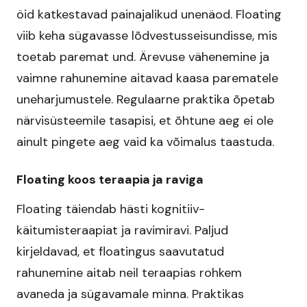
öid katkestavad painajalikud unenäod. Floating
viib keha sügavasse lõdvestusseisundisse, mis
toetab paremat und. Ärevuse vähenemine ja
vaimne rahunemine aitavad kaasa parematele
uneharjumustele. Regulaarne praktika õpetab
närvisüsteemile tasapisi, et õhtune aeg ei ole
ainult pingete aeg vaid ka võimalus taastuda.
Floating koos teraapia ja raviga
Floating täiendab hästi kognitiiv-
käitumisteraapiat ja ravimiravi. Paljud
kirjeldavad, et floatingus saavutatud
rahunemine aitab neil teraapias rohkem
avaneda ja sügavamale minna. Praktikas