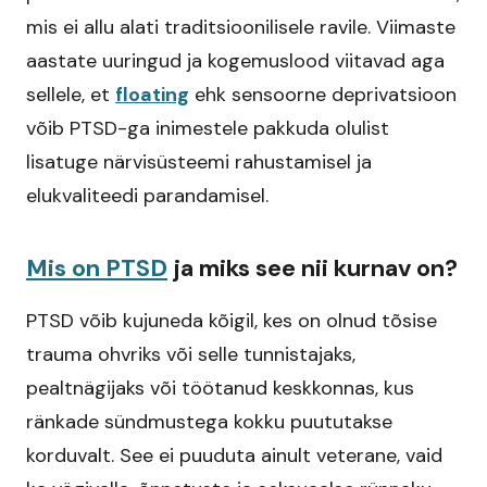
mis ei allu alati traditsioonilisele ravile. Viimaste
aastate uuringud ja kogemuslood viitavad aga
sellele, et
floating
ehk sensoorne deprivatsioon
võib PTSD-ga inimestele pakkuda olulist
lisatuge närvisüsteemi rahustamisel ja
elukvaliteedi parandamisel.​
Mis on PTSD
ja miks see nii kurnav on?
PTSD võib kujuneda kõigil, kes on olnud tõsise
trauma ohvriks või selle tunnistajaks,
pealtnägijaks või töötanud keskkonnas, kus
ränkade sündmustega kokku puututakse
korduvalt. See ei puuduta ainult veterane, vaid