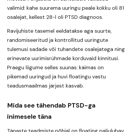
valimid: kahe suurema uuringu peale kokku oli 81
osalejat, kellest 28-l oli PTSD diagnoos.​
Ravijuhiste tasemel eeldatakse aga suurte,
randomiseeritud ja kontrollitud uuringute
tulemusi sadade või tuhandete osalejatega ning
erinevate uurimisrühmade korduvaid kinnitusi.
Praegu liigume selles suunas: käimas on
pikemad uuringud ja huvi floatingu vastu
teadusmaailmas järjest kasvab.​
Mida see tähendab PTSD-ga
inimesele täna
Tänaste teadmiste põhjal on floating paljulubav,