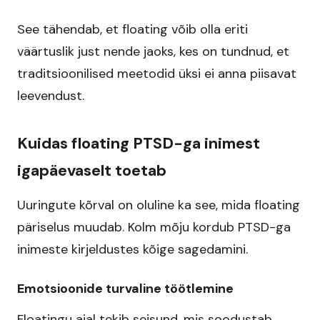
See tähendab, et floating võib olla eriti
väärtuslik just nende jaoks, kes on tundnud, et
traditsioonilised meetodid üksi ei anna piisavat
leevendust.​
Kuidas floating PTSD-ga inimest
igapäevaselt toetab
Uuringute kõrval on oluline ka see, mida floating
päriselus muudab. Kolm mõju kordub PTSD-ga
inimeste kirjeldustes kõige sagedamini.
Emotsioonide turvaline töötlemine
Floatingu ajal tekib seisund, mis soodustab