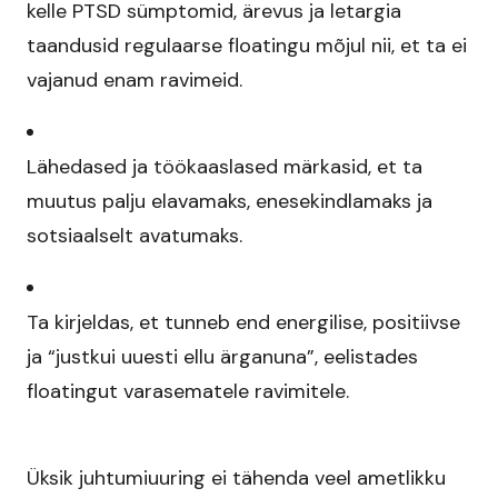
kelle PTSD sümptomid, ärevus ja letargia
taandusid regulaarse floatingu mõjul nii, et ta ei
vajanud enam ravimeid.​
Lähedased ja töökaaslased märkasid, et ta
muutus palju elavamaks, enesekindlamaks ja
sotsiaalselt avatumaks.​
Ta kirjeldas, et tunneb end energilise, positiivse
ja “justkui uuesti ellu ärganuna”, eelistades
floatingut varasematele ravimitele.​
Üksik juhtumiuuring ei tähenda veel ametlikku