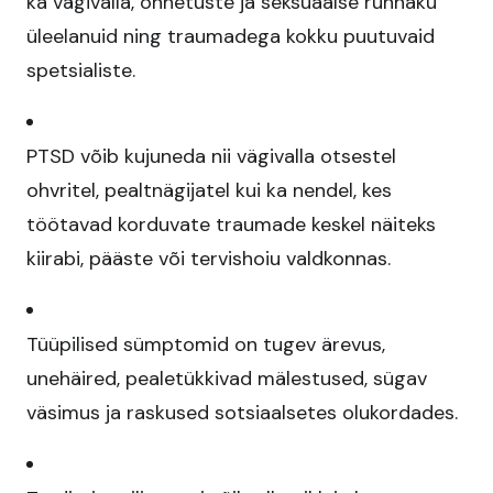
ka vägivalla, õnnetuste ja seksuaalse rünnaku
üleelanuid ning traumadega kokku puutuvaid
spetsialiste.​
PTSD võib kujuneda nii vägivalla otsestel
ohvritel, pealtnägijatel kui ka nendel, kes
töötavad korduvate traumade keskel näiteks
kiirabi, pääste või tervishoiu valdkonnas.​
Tüüpilised sümptomid on tugev ärevus,
unehäired, pealetükkivad mälestused, sügav
väsimus ja raskused sotsiaalsetes olukordades.​