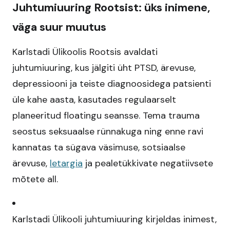
Juhtumiuuring Rootsist: üks inimene,
väga suur muutus
Karlstadi Ülikoolis Rootsis avaldati
juhtumiuuring, kus jälgiti üht PTSD, ärevuse,
depressiooni ja teiste diagnoosidega patsienti
üle kahe aasta, kasutades regulaarselt
planeeritud floatingu seansse. Tema trauma
seostus seksuaalse rünnakuga ning enne ravi
kannatas ta sügava väsimuse, sotsiaalse
ärevuse,
letargia
ja pealetükkivate negatiivsete
mõtete all.​
Karlstadi Ülikooli juhtumiuuring kirjeldas inimest,