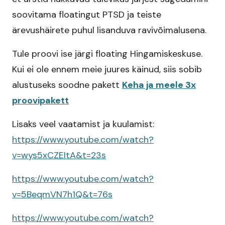
soovitama floatingut PTSD ja teiste
ärevushäirete puhul lisanduva ravivõimalusena.
Tule proovi ise järgi floating Hingamiskeskuse.
Kui ei ole ennem meie juures käinud, siis sobib
alustuseks soodne pakett
Keha ja meele 3x
proovipakett
Lisaks veel vaatamist ja kuulamist:
https://www.youtube.com/watch?
v=wys5xCZEItA&t=23s
https://www.youtube.com/watch?
v=5BeqmVN7h1Q&t=76s
https://www.youtube.com/watch?