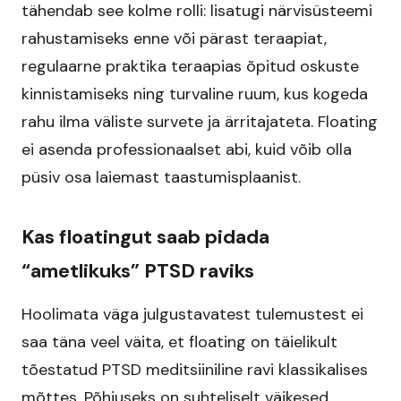
tähendab see kolme rolli: lisatugi närvisüsteemi
rahustamiseks enne või pärast teraapiat,
regulaarne praktika teraapias õpitud oskuste
kinnistamiseks ning turvaline ruum, kus kogeda
rahu ilma väliste survete ja ärritajateta. Floating
ei asenda professionaalset abi, kuid võib olla
püsiv osa laiemast taastumisplaanist.
Kas floatingut saab pidada
“ametlikuks” PTSD raviks
Hoolimata väga julgustavatest tulemustest ei
saa täna veel väita, et floating on täielikult
tõestatud PTSD meditsiiniline ravi klassikalises
mõttes. Põhjuseks on suhteliselt väikesed