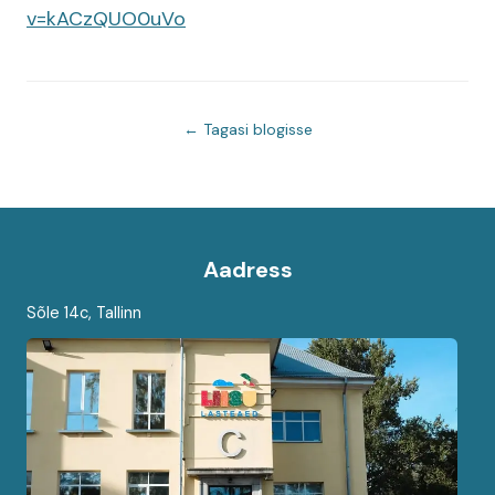
v=kACzQUO0uVo
← Tagasi blogisse
Aadress
Sõle 14c, Tallinn