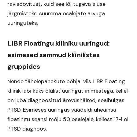
ravisoovitust, kuid see lõi tugeva aluse
järgmisteks, suurema osalejate arvuga
uuringuteks.​
LIBR Floatingu kliiniku uuringud:
esimesed sammud kliinilistes
gruppides
Nende tähelepanekute põhjal viis LIBR Floating
kliinik läbi kaks olulist uuringut inimestega, kellel
on juba diagnoositud ärevushäired, sealhulgas
PTSD. Esimeses uuringus vaadeldi üheainsa
floatingu seansi mõju 50 osalejale, kellest 17-l oli
PTSD diagnoos.​