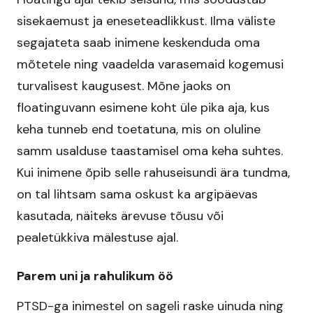
sisekaemust ja eneseteadlikkust. Ilma väliste
segajateta saab inimene keskenduda oma
mõtetele ning vaadelda varasemaid kogemusi
turvalisest kaugusest. Mõne jaoks on
floatinguvann esimene koht üle pika aja, kus
keha tunneb end toetatuna, mis on oluline
samm usalduse taastamisel oma keha suhtes.
Kui inimene õpib selle rahuseisundi ära tundma,
on tal lihtsam sama oskust ka argipäevas
kasutada, näiteks ärevuse tõusu või
pealetükkiva mälestuse ajal.
Parem uni ja rahulikum öö
PTSD-ga inimestel on sageli raske uinuda ning