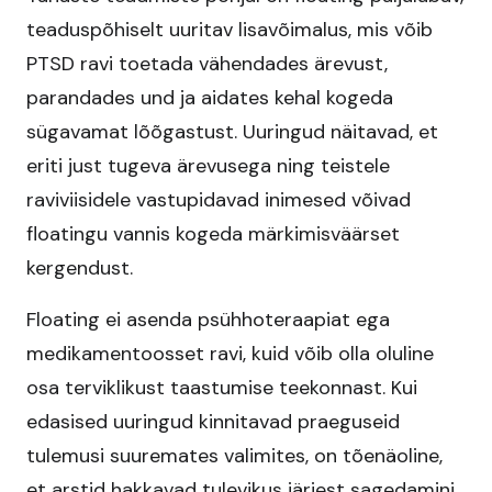
teaduspõhiselt uuritav lisavõimalus, mis võib
PTSD ravi toetada vähendades ärevust,
parandades und ja aidates kehal kogeda
sügavamat lõõgastust. Uuringud näitavad, et
eriti just tugeva ärevusega ning teistele
raviviisidele vastupidavad inimesed võivad
floatingu vannis kogeda märkimisväärset
kergendust.​
Floating ei asenda psühhoteraapiat ega
medikamentoosset ravi, kuid võib olla oluline
osa terviklikust taastumise teekonnast. Kui
edasised uuringud kinnitavad praeguseid
tulemusi suuremates valimites, on tõenäoline,
et arstid hakkavad tulevikus järjest sagedamini