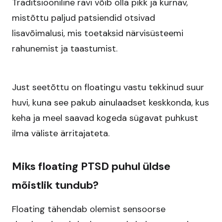
Traditsiooniline ravi võib olla pikk ja kurnav,
mistõttu paljud patsiendid otsivad
lisavõimalusi, mis toetaksid närvisüsteemi
rahunemist ja taastumist.​
Just seetõttu on floatingu vastu tekkinud suur
huvi, kuna see pakub ainulaadset keskkonda, kus
keha ja meel saavad kogeda sügavat puhkust
ilma väliste ärritajateta.​
Miks floating PTSD puhul üldse
mõistlik tundub?
Floating tähendab olemist sensoorse