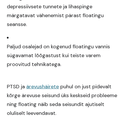
depressiivsete tunnete ja lihaspinge
märgatavat vähenemist pärast floatingu
seansse.​
Paljud osalejad on kogenud floatingu vannis
sügavamat lõõgastust kui teiste varem
proovitud tehnikatega.​
PTSD ja
ärevushäirete
puhul on just pidevalt
kõrge ärevuse seisund üks keskseid probleeme
ning floating näib seda seisundit ajutiselt
oluliselt leevendavat.​