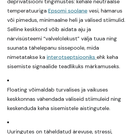
deprivatsiooni tingimustes: kehale neutraalse
temperatuuriga
Epsomi soolane
vesi, hämarus
või pimedus, minimaalne heli ja välised stiimulid.
Selline keskkond võib aidata aju ja
närvisüsteemi “valvelolekust” välja tuua ning
suunata tähelepanu sissepoole, mida
nimetatakse ka
interotseptsiooniks
ehk keha
sisemiste signaalide teadlikuks märkamuseks.​
Floating võimaldab turvalises ja vaikuses
keskkonnas vähendada väliseid stiimuleid ning
keskenduda keha sisemistele aistingutele.​
Uuringutes on täheldatud ärevuse, stressi,