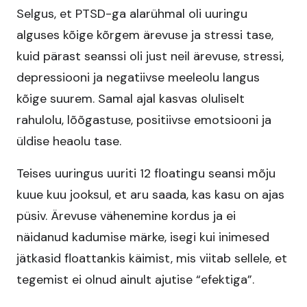
Selgus, et PTSD-ga alarühmal oli uuringu
alguses kõige kõrgem ärevuse ja stressi tase,
kuid pärast seanssi oli just neil ärevuse, stressi,
depressiooni ja negatiivse meeleolu langus
kõige suurem. Samal ajal kasvas oluliselt
rahulolu, lõõgastuse, positiivse emotsiooni ja
üldise heaolu tase.​
Teises uuringus uuriti 12 floatingu seansi mõju
kuue kuu jooksul, et aru saada, kas kasu on ajas
püsiv. Ärevuse vähenemine kordus ja ei
näidanud kadumise märke, isegi kui inimesed
jätkasid floattankis käimist, mis viitab sellele, et
tegemist ei olnud ainult ajutise “efektiga”.​